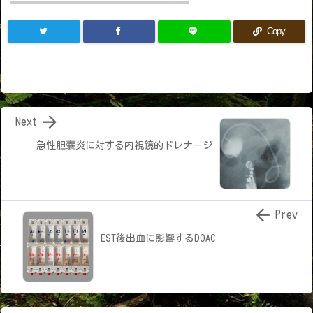
Copy

Next
急性胆嚢炎に対する内視鏡的ドレナージ

Prev
EST後出血に影響するDOAC