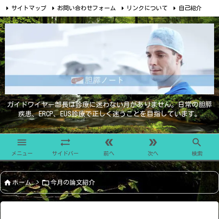
サイトマップ
お問い合わせフォーム
リンクについて
自己紹介

ガイドワイヤー部長は診療に迷わない月がありません。日常の胆膵
疾患、ERCP、EUS診療で正しく迷うことを目指しています。





メニュー
サイドバー
前へ
次へ
検索


ホーム
>
今月の論文紹介