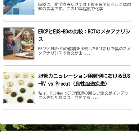
膵癌は、化学療法だけでは予後不良であることは周
知の事実です。この10年程度で化学 ...
ERCPとEUS-BDの比較：RCTのメタアナリシ
ス
ERCPとEUS-BDの成績を比較したRCTだけを集めたメ
タアナリシスの論文が出 ...
胆管カニュレーション困難例におけるEUS
-RV vs Precut（良性胆道疾患）
私は、PubMedでERCP関連の新しい論文がインデッ
クスされた際には、自動でお ...