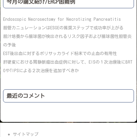
今月の論文紹介/ERCP困難例
Endoscopic Necrosectomy for Necrotizing Pancreatitis
胆管カニュレーションはESGEの推奨ステップで成功率が上がる
胆汁培養から腸球菌が検出されるリスク因子および腸球菌性胆管炎
の予後
EST後出血に対するポリサッカライド粉末での止血の有用性
肝硬変における胃静脈瘤出血症例に対して、EISの１次治療後にBRT
OやTIPSによる２次治療を追加すべきか
最近のコメント
サイトマップ