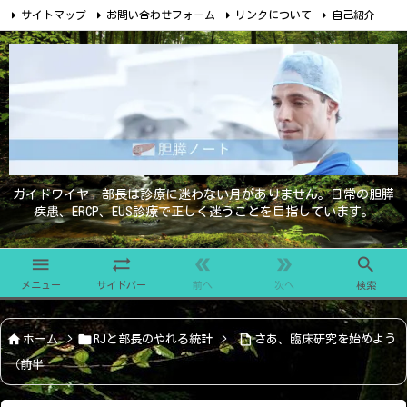
サイトマップ
お問い合わせフォーム
リンクについて
自己紹介

ガイドワイヤー部長は診療に迷わない月がありません。日常の胆膵
疾患、ERCP、EUS診療で正しく迷うことを目指しています。





メニュー
サイドバー
前へ
次へ
検索



ホーム
>
RJと部長のやれる統計
>
さあ、臨床研究を始めよう
（前半