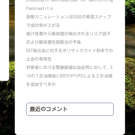
Pancreatitis
胆管カニュレーションはESGEの推奨ステップ
で成功率が上がる
胆汁培養から腸球菌が検出されるリスク因子
および腸球菌性胆管炎の予後
EST後出血に対するポリサッカライド粉末での
止血の有用性
肝硬変における胃静脈瘤出血症例に対して、E
ISの１次治療後にBRTOやTIPSによる２次治療
を追加すべきか
最近のコメント