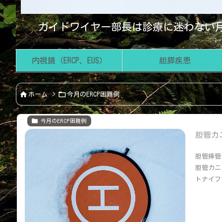
ガイドワイヤー部長は診療に迷わない月
内視鏡（ERCP、EUS）
胆膵疾患


ホーム
>
今月のERCP困難例

今月のERCP困難例
胆管カニュ
胆管挿管
胆管カニ
トナイフ