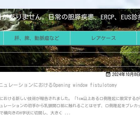
がありません。日常の胆膵疾患、ERCP、EUS
肝、脾、動脈瘤など
レアケース

2024年10月8
レーションにおけるOpening window fistulotomy
における新しい技術が報告されました。「1cm以上ある口側隆起に限定する
ュレーションの初手から乳頭開口部に触れることはせず、口側隆起をプレカ
で横向きのH字状に切開し、大きく ...