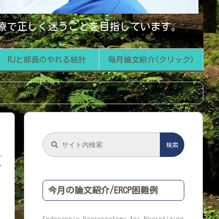
診療で正しく迷うことを目指しています。
RJと部長のやれる統計
毎月論文紹介(クリック)
日
が、
ッ
今月の論文紹介/ERCP困難例
Endoscopic Necrosectomy for Necrotizing